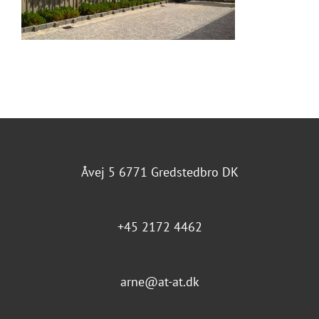
Åvej 5 6771 Gredstedbro DK
+45 2172 4462
arne@at-at.dk