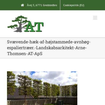
Skip
Åvej 5, 6771 Gredstedbro
Cookiepolitik (EU)
to
content
Svævende-hæk-af-højstammede-avnbøg-
espaliertræer.-Landskabsarkitekt-Arne-
Thomsen-AT-ApS