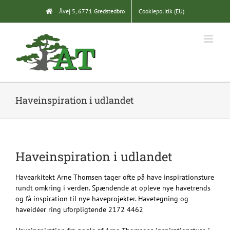
Skip
Åvej 5, 6771 Gredstedbro
Cookiepolitik (EU)
to
content
Haveinspiration i udlandet
Haveinspiration i udlandet
Havearkitekt Arne Thomsen tager ofte på have inspirationsture
rundt omkring i verden. Spændende at opleve nye havetrends
og få inspiration til nye haveprojekter. Havetegning og
haveidéer ring uforpligtende 2172 4462