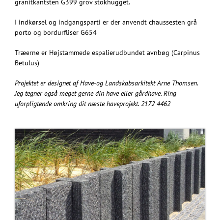
granitkantsten G399 grov stokhugget.
I indkørsel og indgangsparti er der anvendt chaussesten grå
porto og bordurfliser G654
Træerne er Højstammede espalierudbundet avnbøg (Carpinus
Betulus)
Projektet er designet af Have-og Landskabsarkitekt Arne Thomsen.
Jeg tegner også meget gerne din have eller gårdhave. Ring
uforpligtende omkring dit næste haveprojekt. 2172 4462