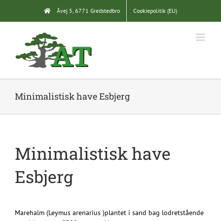
Skip
Åvej 5, 6771 Gredstedbro
Cookiepolitik (EU)
to
content
Minimalistisk have Esbjerg
Minimalistisk have
Esbjerg
Marehalm (Leymus arenarius )plantet i sand bag lodretstående