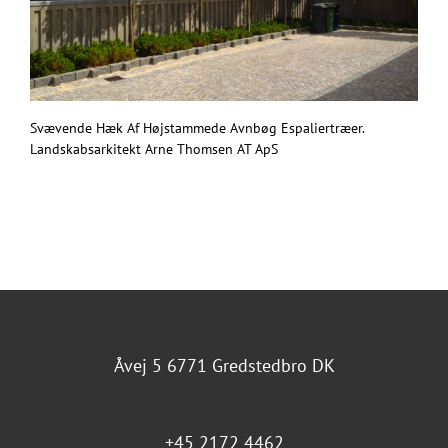
Svævende Hæk Af Højstammede Avnbøg Espaliertræer.
Landskabsarkitekt Arne Thomsen AT ApS
Åvej 5 6771 Gredstedbro DK
+45 2172 4462