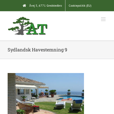
Skip
Åvej 5, 6771 Gredstedbro
Cookiepolitik (EU)
to
content
Sydlandsk Havestemning 9