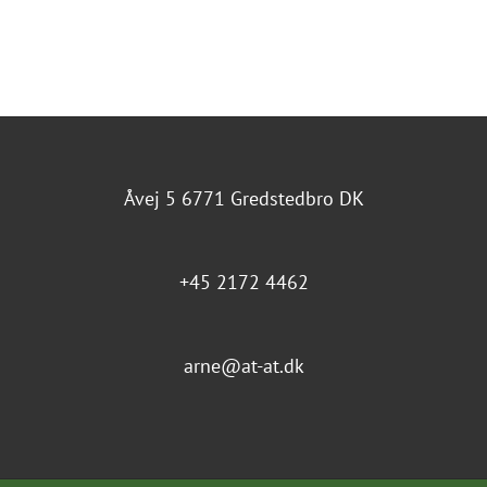
Åvej 5 6771 Gredstedbro DK
+45 2172 4462
arne@at-at.dk