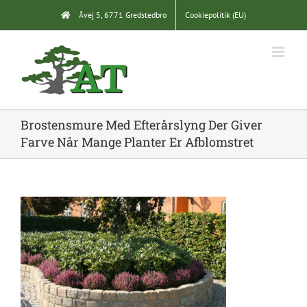
Skip
Åvej 5, 6771 Gredstedbro
Cookiepolitik (EU)
to
content
Brostensmure Med Efterårslyng Der Giver
Farve Når Mange Planter Er Afblomstret