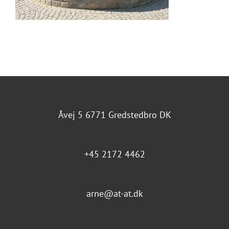
Åvej 5 6771 Gredstedbro DK
+45 2172 4462
arne@at-at.dk