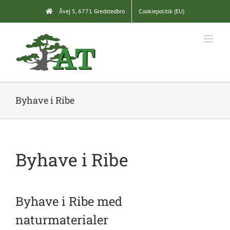
Skip
Åvej 5, 6771 Gredstedbro
Cookiepolitik (EU)
to
content
Byhave i Ribe
Byhave i Ribe
Byhave i Ribe med
naturmaterialer