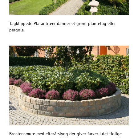
Tagklippede Platantræer danner et grønt plantetag eller
pergola
Brostensmure med efterårslyng der giver farver i det tidlige