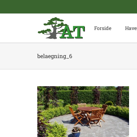
Skip
to
content
Forside
Have
belaegning_6