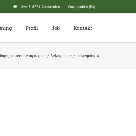
Åvej 5, 6771 Gredstedbro
Cookiepolitik (EU)
gning
Profil
Job
Kontakt
nger, støttemure og trapper
Belægninger
belaegning_6