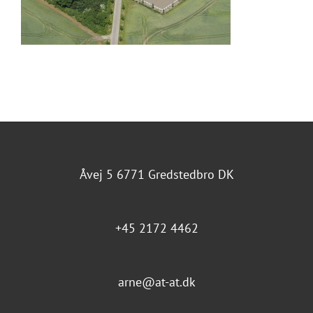
Åvej 5 6771 Gredstedbro DK
+45 2172 4462
arne@at-at.dk