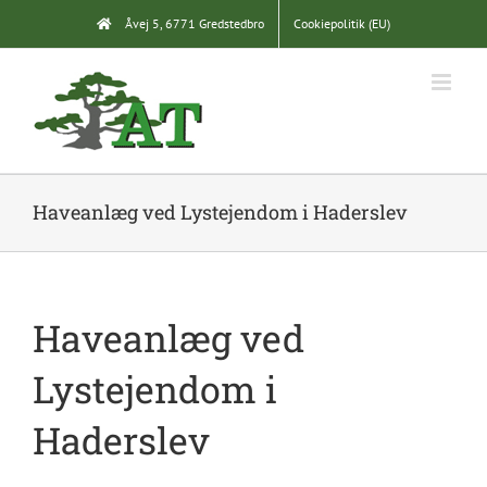
Skip
Åvej 5, 6771 Gredstedbro
Cookiepolitik (EU)
to
content
Haveanlæg ved Lystejendom i Haderslev
Haveanlæg ved
Lystejendom i
Haderslev