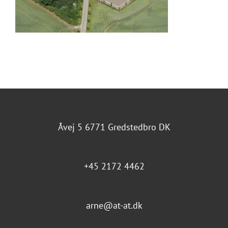
Åvej 5 6771 Gredstedbro DK
+45 2172 4462
arne@at-at.dk