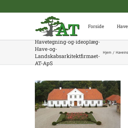
Skip
to
content
Forside
Have
Havetegning-og-ideoplæg-
Have-og-
Hjem
Haveins
Landskabsarkitektfirmaet-
AT-ApS