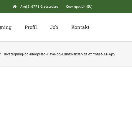
Åvej 5, 6771 Gredstedbro
Cookiepolitik (EU)
gning
Profil
Job
Kontakt
Havetegning-og-ideoplæg-Have-og-Landskabsarkitektfirmaet-AT-ApS