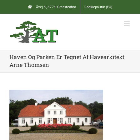
Skip
Åvej 5, 6771 Gredstedbro
Cookiepolitik (EU)
to
content
Haven Og Parken Er Tegnet Af Havearkitekt
Arne Thomsen