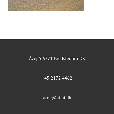
Åvej 5 6771 Gredstedbro DK
+45 2172 4462
arne@at-at.dk