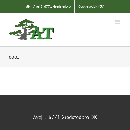
Skip
Åvej 5, 6771 Gredstedbro
Cookiepolitik (EU)
to
content
cool
Åvej 5 6771 Gredstedbro DK