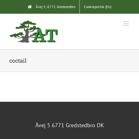
Skip
Åvej 5, 6771 Gredstedbro
Cookiepolitik (EU)
to
content
coctail
Åvej 5 6771 Gredstedbro DK