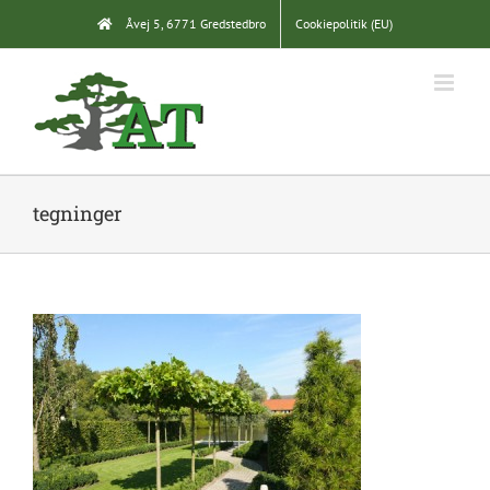
Skip
Åvej 5, 6771 Gredstedbro
Cookiepolitik (EU)
to
content
tegninger