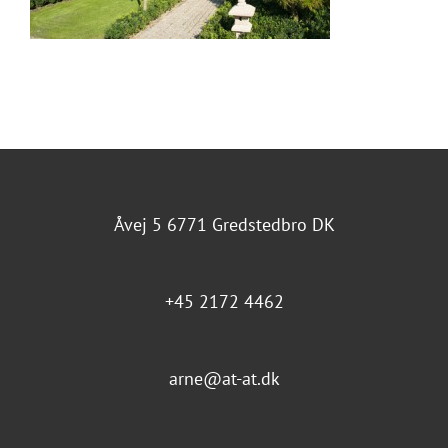
Åvej 5 6771 Gredstedbro DK
+45 2172 4462
arne@at-at.dk