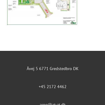
Åvej 5 6771 Gredstedbro DK
+45 2172 4462
arne@at-at.dk