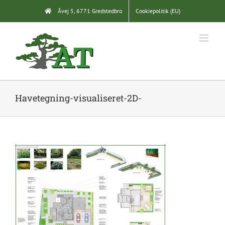
Skip
Åvej 5, 6771 Gredstedbro
Cookiepolitik (EU)
to
content
Havetegning-visualiseret-2D-