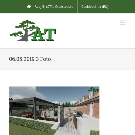
Skip
Åvej 5, 6771 Gredstedbro
Cookiepolitik (EU)
to
content
06.05.2019 3 Foto