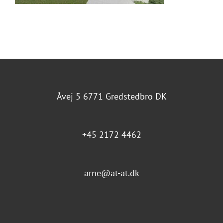
Åvej 5 6771 Gredstedbro DK
+45 2172 4462
arne@at-at.dk