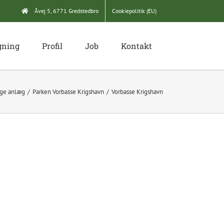
Åvej 5, 6771 Gredstedbro
Cookiepolitik (EU)
gning
Profil
Job
Kontakt
lige anlæg
Parken Vorbasse Krigshavn
Vorbasse Krigshavn