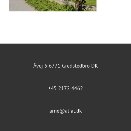
Åvej 5 6771 Gredstedbro DK
+45 2172 4462
arne@at-at.dk