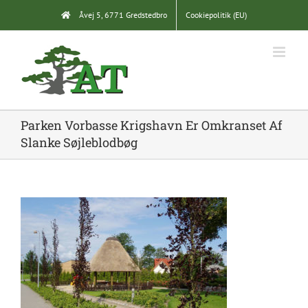
Skip
Åvej 5, 6771 Gredstedbro
Cookiepolitik (EU)
to
content
Parken Vorbasse Krigshavn Er Omkranset Af
Slanke Søjleblodbøg