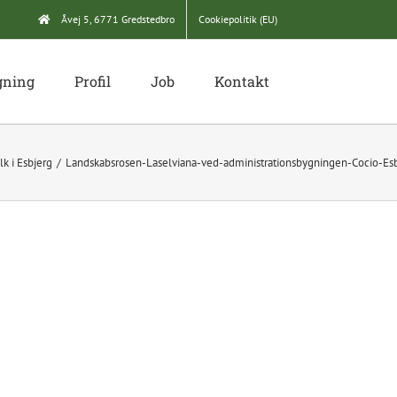
Åvej 5, 6771 Gredstedbro
Cookiepolitik (EU)
gning
Profil
Job
Kontakt
k i Esbjerg
Landskabsrosen-Laselviana-ved-administrationsbygningen-Cocio-Es