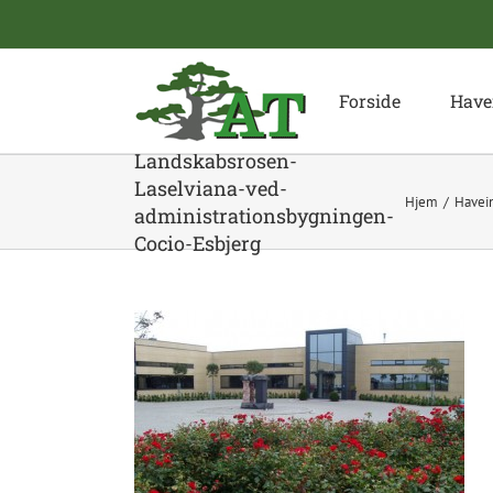
Skip
to
content
Forside
Have
Landskabsrosen-
Laselviana-ved-
Hjem
Havein
administrationsbygningen-
Cocio-Esbjerg