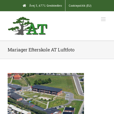
Skip
Åvej 5, 6771 Gredstedbro
Cookiepolitik (EU)
to
content
Mariager Efterskole AT Luftfoto