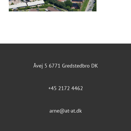
Åvej 5 6771 Gredstedbro DK
+45 2172 4462
arne@at-at.dk