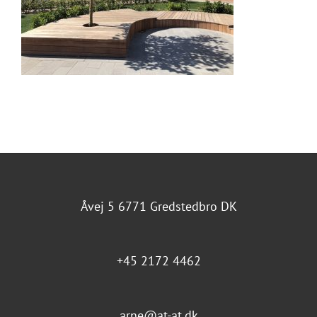
Åvej 5 6771 Gredstedbro DK
+45 2172 4462
arne@at-at.dk