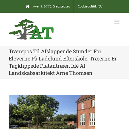
Skip
Åvej 5, 6771 Gredstedbro
Cookiepolitik (EU)
to
content
Trærepos Til Afslappende Stunder For
Eleverne På Ladelund Efterskole. Træerne Er
Tagklippede Platantræer. Idé Af
Landskabsarkitekt Arne Thomsen