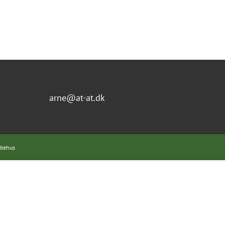
arne@at-at.dk
diehus