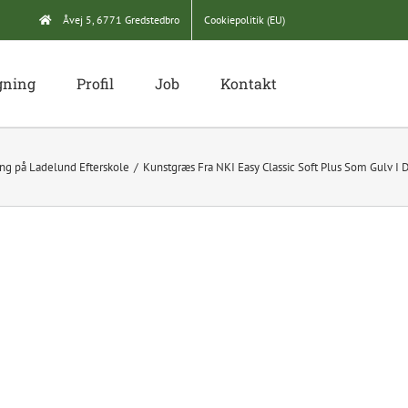
Åvej 5, 6771 Gredstedbro
Cookiepolitik (EU)
gning
Profil
Job
Kontakt
ing på Ladelund Efterskole
Kunstgræs Fra NKI Easy Classic Soft Plus Som Gulv I