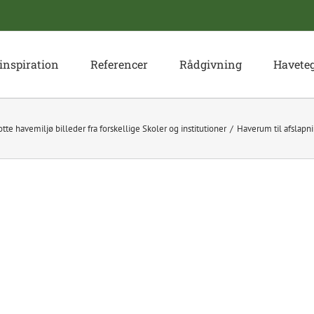
inspiration
Referencer
Rådgivning
Havete
otte havemiljø billeder fra forskellige Skoler og institutioner
Haverum til afslapn