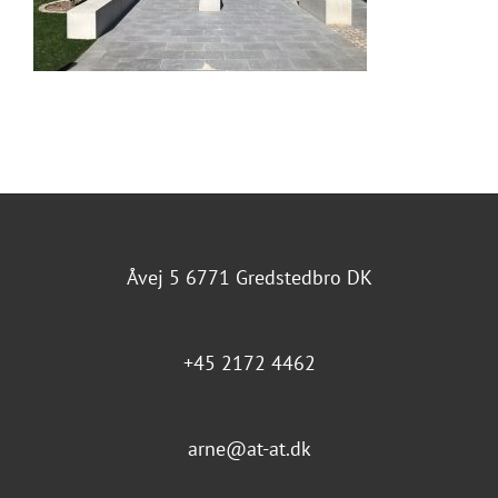
Åvej 5 6771 Gredstedbro DK
+45 2172 4462
arne@at-at.dk