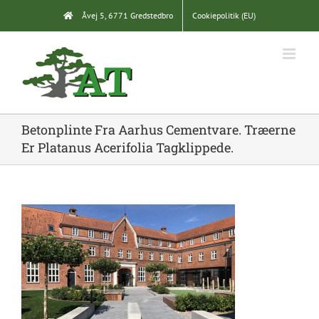
Skip
Åvej 5, 6771 Gredstedbro
Cookiepolitik (EU)
to
content
Betonplinte Fra Aarhus Cementvare. Træerne
Er Platanus Acerifolia Tagklippede.