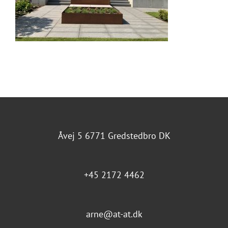
Åvej 5 6771 Gredstedbro DK
+45 2172 4462
arne@at-at.dk