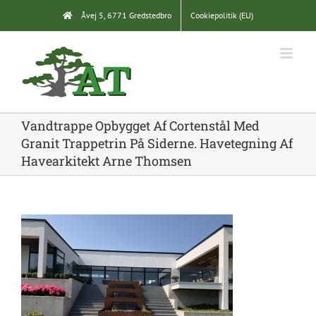
Skip
Åvej 5, 6771 Gredstedbro
Cookiepolitik (EU)
to
content
Vandtrappe Opbygget Af Cortenstål Med
Granit Trappetrin På Siderne. Havetegning Af
Havearkitekt Arne Thomsen