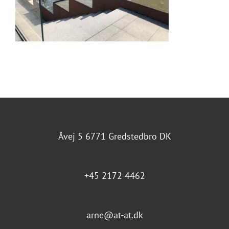
Åvej 5 6771 Gredstedbro DK
+45 2172 4462
arne@at-at.dk