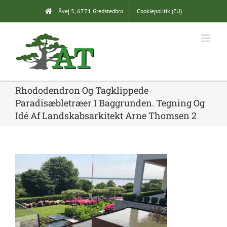
Skip
Åvej 5, 6771 Gredstedbro
Cookiepolitik (EU)
to
content
Rhododendron Og Tagklippede
Paradisæbletræer I Baggrunden. Tegning Og
Idé Af Landskabsarkitekt Arne Thomsen 2