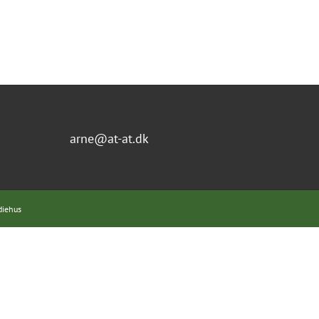
arne@at-at.dk
diehus