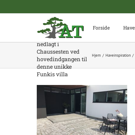
Skip
to
content
Forside
Have
Granit bordurfliser
nedlagt i
Chaussesten ved
Hjem
Haveinspiration
hovedindgangen til
denne unikke
Funkis villa