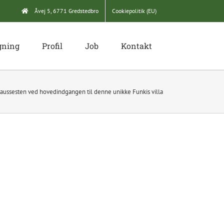
Åvej 5, 6771 Gredstedbro
Cookiepolitik (EU)
gning
Profil
Job
Kontakt
Chaussesten ved hovedindgangen til denne unikke Funkis villa