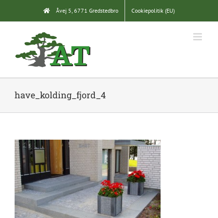
Skip
Åvej 5, 6771 Gredstedbro
Cookiepolitik (EU)
to
content
have_kolding_fjord_4