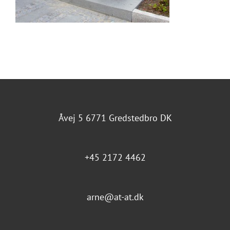
Åvej 5 6771 Gredstedbro DK
+45 2172 4462
arne@at-at.dk