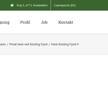
Åvej 5, 6771 Gredstedbro
Cookiepolitik (EU)
gning
Profil
Job
Kontakt
haver
Privat have ved Kolding Fjord
Have Kolding Fjord 4