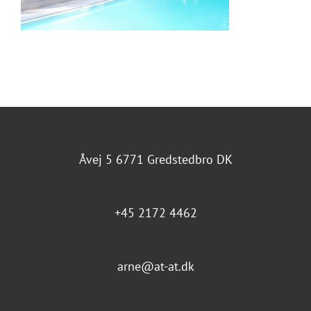
Åvej 5 6771 Gredstedbro DK
+45 2172 4462
arne@at-at.dk