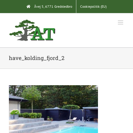
Skip
Åvej 5, 6771 Gredstedbro
Cookiepolitik (EU)
to
content
have_kolding_fjord_2