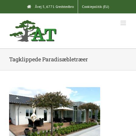
Skip
Åvej 5, 6771 Gredstedbro
Cookiepolitik (EU)
to
content
Tagklippede Paradisæbletræer