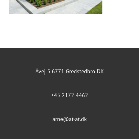
Åvej 5 6771 Gredstedbro DK
+45 2172 4462
arne@at-at.dk