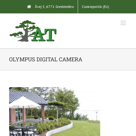
Skip
Åvej 5, 6771 Gredstedbro
Cookiepolitik (EU)
to
content
OLYMPUS DIGITAL CAMERA