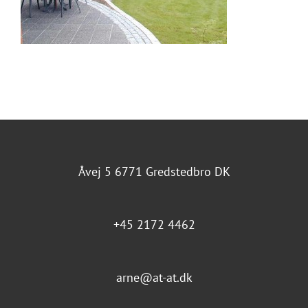
Åvej 5 6771 Gredstedbro DK
+45 2172 4462
arne@at-at.dk