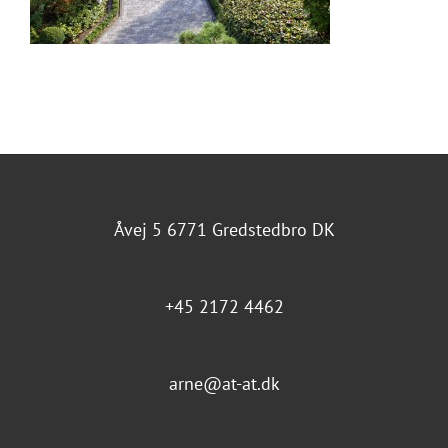
Åvej 5 6771 Gredstedbro DK
+45 2172 4462
arne@at-at.dk