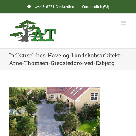
Skip
Åvej 5, 6771 Gredstedbro
Cookiepolitik (EU)
to
content
Indkørsel-hos-Have-og-Landskabsarkitekt-
Arne-Thomsen-Gredstedbro-ved-Esbjerg