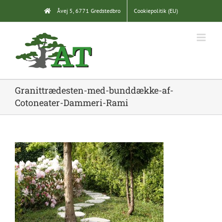
Skip
Åvej 5, 6771 Gredstedbro
Cookiepolitik (EU)
to
content
Granittrædesten-med-bunddække-af-
Cotoneater-Dammeri-Rami