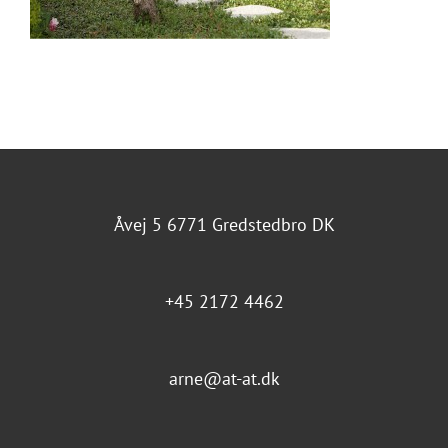
Åvej 5 6771 Gredstedbro DK
+45 2172 4462
arne@at-at.dk