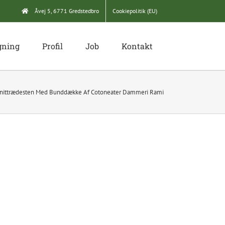
Åvej 5, 6771 Gredstedbro
Cookiepolitik (EU)
gning
Profil
Job
Kontakt
nittrædesten Med Bunddække Af Cotoneater Dammeri Rami