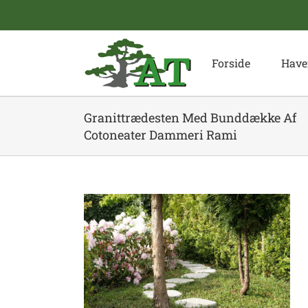
Skip
to
content
Forside
Have
Granittrædesten Med Bunddække Af
Cotoneater Dammeri Rami