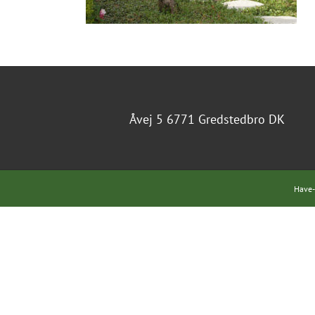
Åvej 5 6771 Gredstedbro DK
Have-