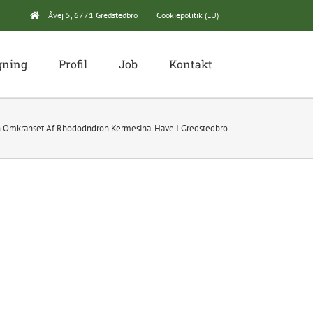
Åvej 5, 6771 Gredstedbro
Cookiepolitik (EU)
gning
Profil
Job
Kontakt
n Omkranset Af Rhododndron Kermesina. Have I Gredstedbro