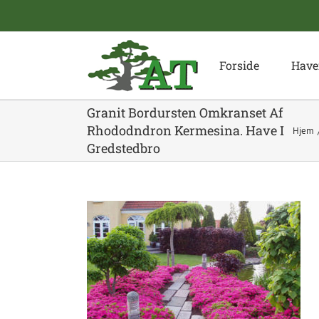
Skip
to
content
Forside
Have
Granit Bordursten Omkranset Af
Rhododndron Kermesina. Have I
Hjem
Gredstedbro