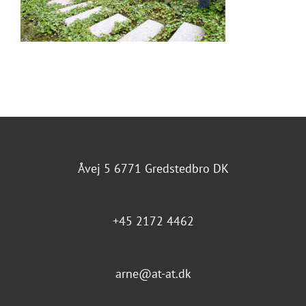
Åvej 5 6771 Gredstedbro DK
+45 2172 4462
arne@at-at.dk