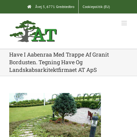
Skip
Åvej 5, 6771 Gredstedbro
Cookiepolitik (EU)
to
content
Have I Aabenraa Med Trappe Af Granit
Bordusten. Tegning Have Og
Landskabsarkitektfirmaet AT ApS