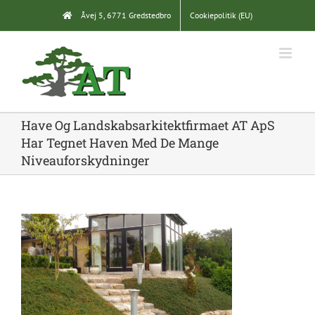
Skip
Åvej 5, 6771 Gredstedbro
Cookiepolitik (EU)
to
content
Have Og Landskabsarkitektfirmaet AT ApS
Har Tegnet Haven Med De Mange
Niveauforskydninger