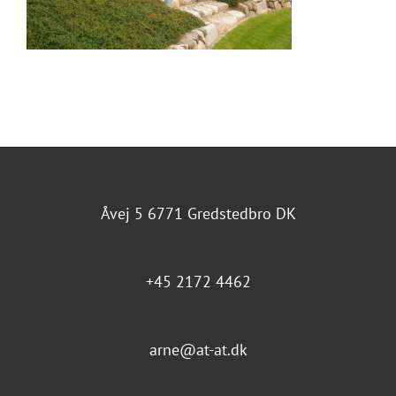
Åvej 5 6771 Gredstedbro DK
+45 2172 4462
arne@at-at.dk