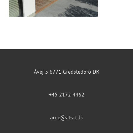
Åvej 5 6771 Gredstedbro DK
+45 2172 4462
arne@at-at.dk