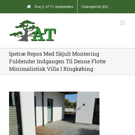
Skip
Åvej 5, 6771 Gredstedbro
Cookiepolitik (EU)
to
content
Ipetræ Repos Med Skjult Montering
Fuldender Indgangen Til Denne Flotte
Minimalistisk Villa I Ringkøbing