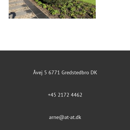
Åvej 5 6771 Gredstedbro DK
+45 2172 4462
arne@at-at.dk