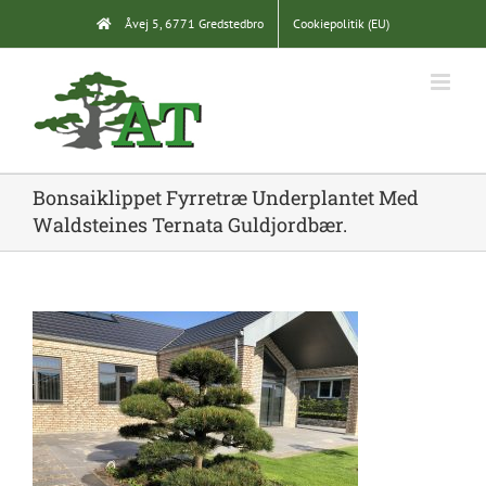
Skip
Åvej 5, 6771 Gredstedbro
Cookiepolitik (EU)
to
content
Bonsaiklippet Fyrretræ Underplantet Med
Waldsteines Ternata Guldjordbær.