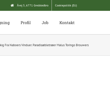
Åvej 5, 6771 Gredstedbro
Cookiepolitik (EU)
gning
Profil
Job
Kontakt
g Fra Naboers Vinduer. Paradisæbletræer Malus Toringo Brouwers