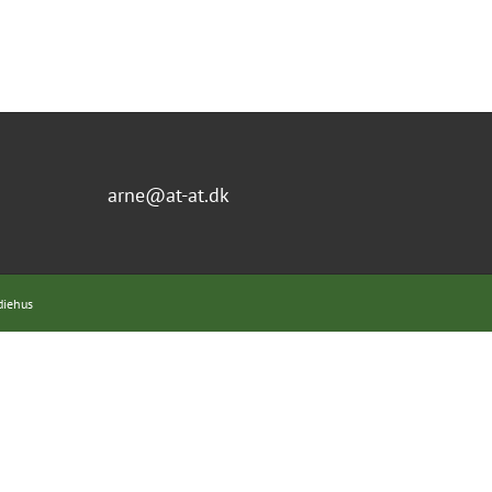
arne@at-at.dk
diehus