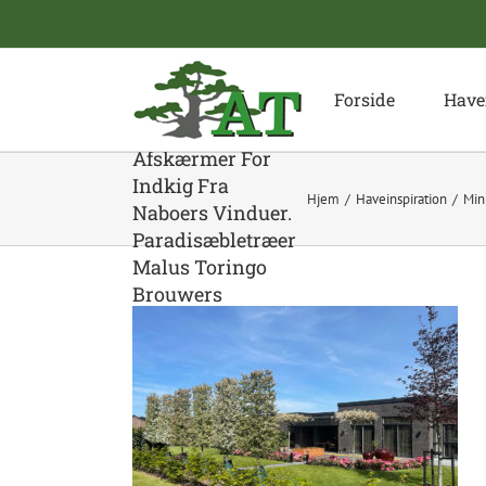
Skip
to
content
Forside
Have
Svævende
Hække
Afskærmer For
Indkig Fra
Hjem
Haveinspiration
Min
Naboers Vinduer.
Paradisæbletræer
Malus Toringo
Brouwers