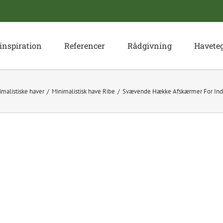
inspiration
Referencer
Rådgivning
Havete
imalistiske haver
Minimalistisk have Ribe
Svævende Hække Afskærmer For Indki