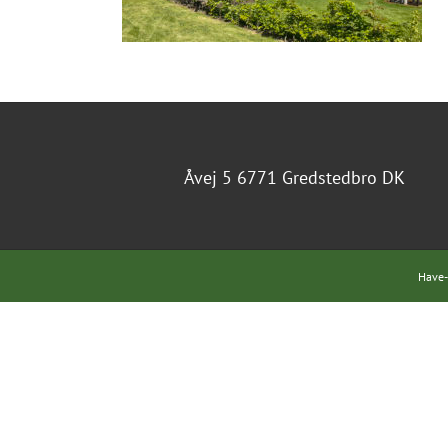
Åvej 5 6771 Gredstedbro DK
Have-