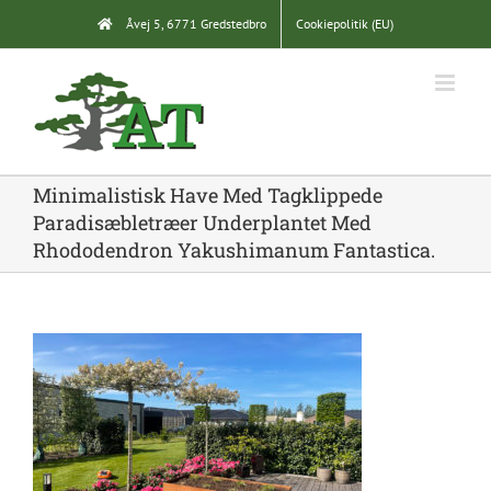
Skip
Åvej 5, 6771 Gredstedbro
Cookiepolitik (EU)
to
content
Minimalistisk Have Med Tagklippede
Paradisæbletræer Underplantet Med
Rhododendron Yakushimanum Fantastica.