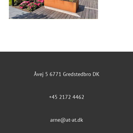
Åvej 5 6771 Gredstedbro DK
+45 2172 4462
arne@at-at.dk