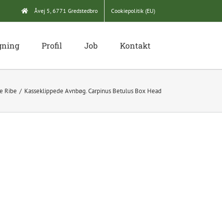
Åvej 5, 6771 Gredstedbro
Cookiepolitik (EU)
gning
Profil
Job
Kontakt
ve Ribe
Kasseklippede Avnbøg. Carpinus Betulus Box Head