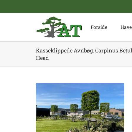
Skip
to
content
Forside
Have
Kasseklippede Avnbøg. Carpinus Betu
Head