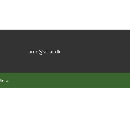
arne@at-at.dk
diehus