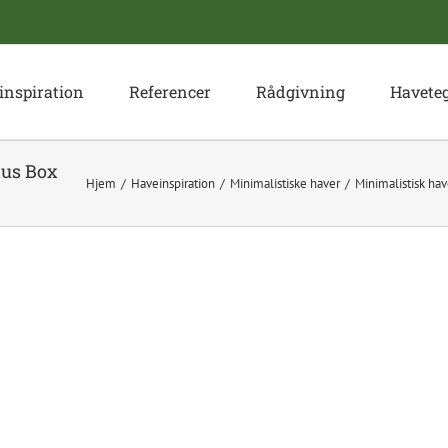
inspiration
Referencer
Rådgivning
Havete
lus Box
Hjem
Haveinspiration
Minimalistiske haver
Minimalistisk ha