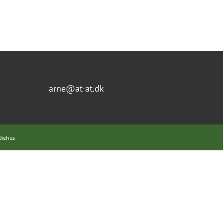
arne@at-at.dk
diehus