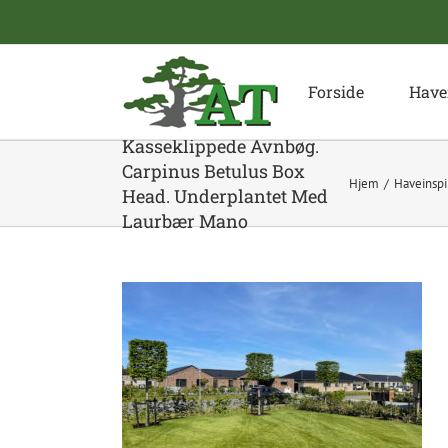
Skip
to
content
Forside
Have
Kasseklippede Avnbøg.
Carpinus Betulus Box
Hjem
Haveinspi
Head. Underplantet Med
Laurbær Mano