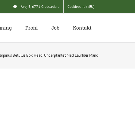
Åvej 5, 6771 Gredstedbro
Cookiepolitik (EU)
gning
Profil
Job
Kontakt
Carpinus Betulus Box Head. Underplantet Med Laurbær Mano