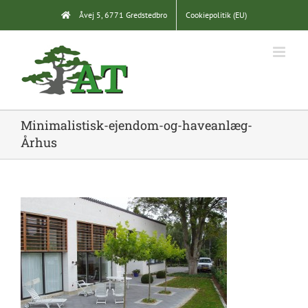
Skip
Åvej 5, 6771 Gredstedbro
Cookiepolitik (EU)
to
content
Minimalistisk-ejendom-og-haveanlæg-
Århus