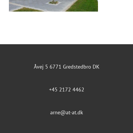
Åvej 5 6771 Gredstedbro DK
+45 2172 4462
arne@at-at.dk