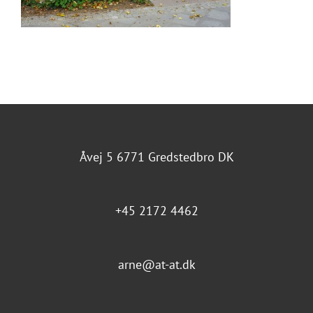
Åvej 5 6771 Gredstedbro DK
+45 2172 4462
arne@at-at.dk