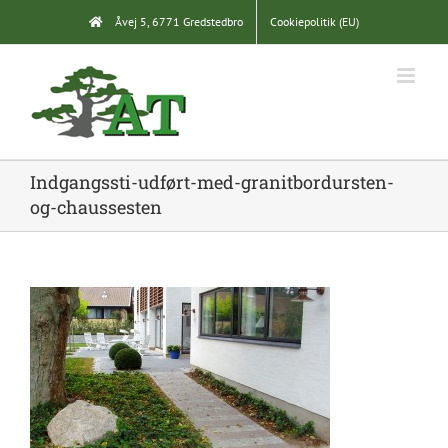
Skip
Åvej 5, 6771 Gredstedbro
Cookiepolitik (EU)
to
content
Indgangssti-udført-med-granitbordursten-
og-chaussesten