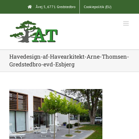
Skip
Åvej 5, 6771 Gredstedbro
Cookiepolitik (EU)
to
content
Havedesign-af-Havearkitekt-Arne-Thomsen-
Gredstedbro-evd-Esbjerg