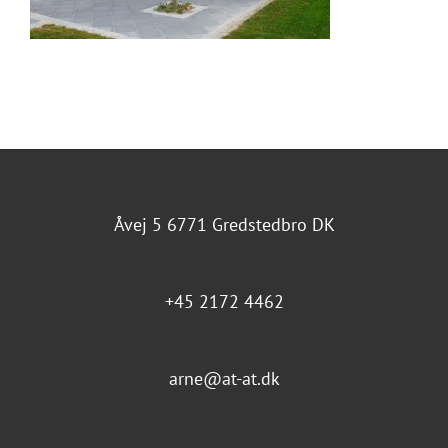
Åvej 5 6771 Gredstedbro DK
+45 2172 4462
arne@at-at.dk