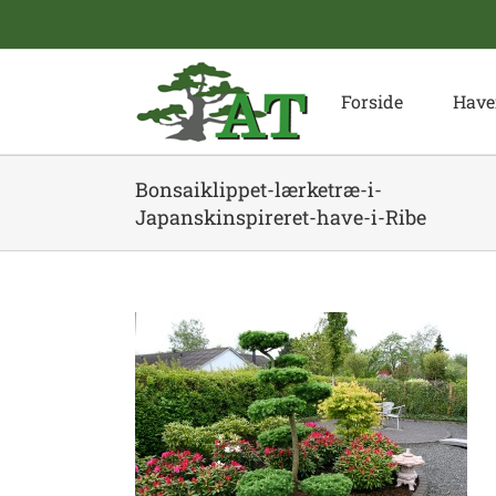
Skip
to
content
Forside
Have
Bonsaiklippet-lærketræ-i-
Japanskinspireret-have-i-Ribe