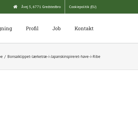
Åvej 5, 6771 Gredstedbro
Cookiepolitik (EU)
gning
Profil
Job
Kontakt
be
Bonsaiklippet-lærketræ-i-Japanskinspireret-have-i-Ribe