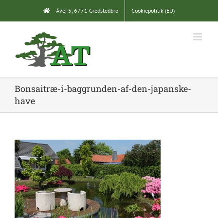
Skip
Åvej 5, 6771 Gredstedbro
Cookiepolitik (EU)
to
content
Bonsaitræ-i-baggrunden-af-den-japanske-
have