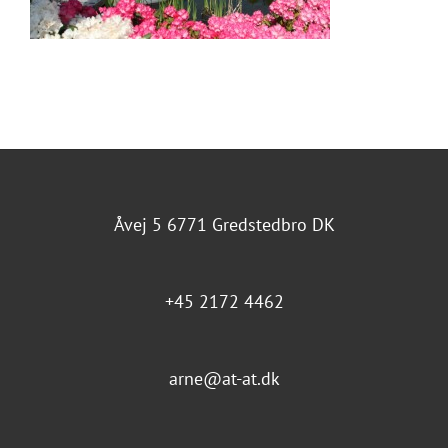
Åvej 5 6771 Gredstedbro DK
+45 2172 4462
arne@at-at.dk